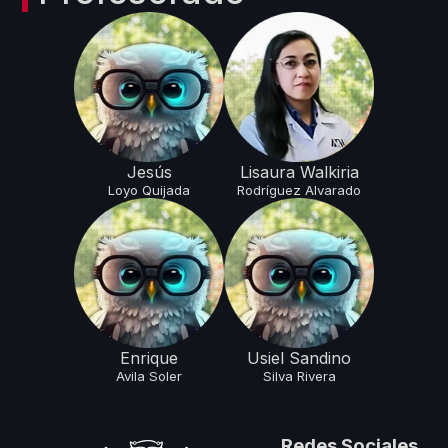
Jesús
Lisaura Walkiria
Loyo
Quijada
Rodríguez
Alvarado
Enrique
Usiel Sandino
Avila
Soler
Silva
Rivera
Redes Sociales