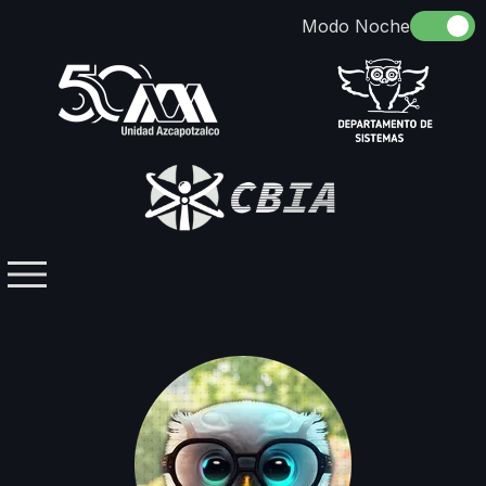
Somos
Identidad
Docencia
Directorio
Licenciaturas / Posgrados
Investigación
Contacto
Grupos Temáticos