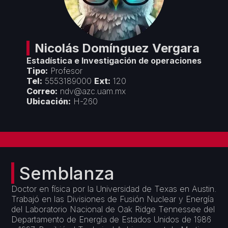
Créditos
Áreas Académicas
Divulgación
Espacios de Docencia
Objetivos y Estrategias
Espacios de Investigación
Seminarios y Congresos
Vinculación
Nicolás
Domínguez Vergara
Premios y Reconocimientos
Estadística e Investigación de operaciones
Convenios con Empresas
Servicios
Tipo:
Profesor
Cursos de Actualización
Tel:
5553189000
Ext:
120
Colaboración con Universidades
Correo:
ndv@azc.uam.mx
Formatos Departamentales
Proyectos Financiados
Ubicación:
H-260
Servicios de Cómputo
Semblanza
Doctor en física por la Universidad de Texas en Austin.
Trabajó en las Divisiones de Fusión Nuclear y Energía
del Laboratorio Nacional de Oak Ridge Tennessee del
Departamento de Energía de Estados Unidos de 1986