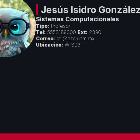
Jesús Isidro
González
Sistemas Computacionales
Tipo:
Profesor
Tel:
5553189000
Ext:
2390
Correo:
gtji@azc.uam.mx
Ubicación:
W-306