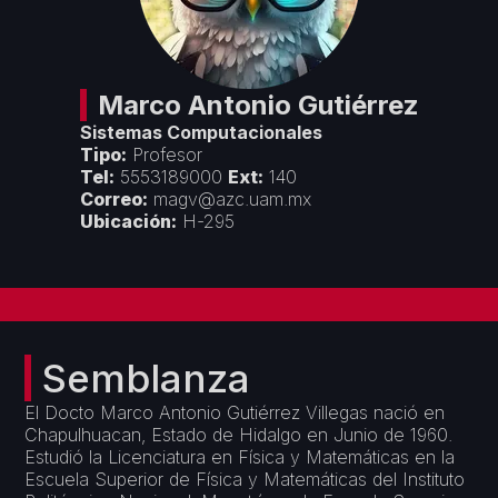
Créditos
Áreas Académicas
Divulgación
Espacios de Docencia
Objetivos y Estrategias
Espacios de Investigación
Seminarios y Congresos
Vinculación
Marco Antonio
Gutiérrez
Premios y Reconocimientos
Sistemas Computacionales
Convenios con Empresas
Servicios
Tipo:
Profesor
Cursos de Actualización
Tel:
5553189000
Ext:
140
Colaboración con Universidades
Correo:
magv@azc.uam.mx
Formatos Departamentales
Proyectos Financiados
Ubicación:
H-295
Servicios de Cómputo
Semblanza
El Docto Marco Antonio Gutiérrez Villegas nació en
Chapulhuacan, Estado de Hidalgo en Junio de 1960.
Estudió la Licenciatura en Física y Matemáticas en la
Escuela Superior de Física y Matemáticas del Instituto