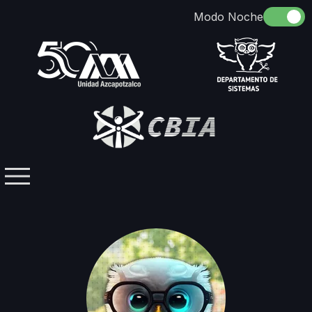
Somos
Identidad
Docencia
Directorio
Licenciaturas / Posgrados
Investigación
Contacto
Grupos Temáticos