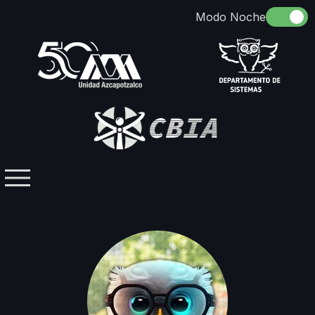
Somos
Identidad
Docencia
Directorio
Licenciaturas / Posgrados
Investigación
Contacto
Grupos Temáticos