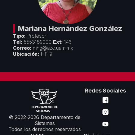
Créditos
Áreas Académicas
Divulgación
Espacios de Docencia
Objetivos y Estrategias
Espacios de Investigación
Seminarios y Congresos
Vinculación
Mariana
Hernández González
Premios y Reconocimientos
Tipo:
Profesor
Convenios con Empresas
Servicios
Tel:
5553189000
Ext:
146
Cursos de Actualización
Correo:
mhg@azc.uam.mx
Colaboración con Universidades
Ubicación:
HP-9
Formatos Departamentales
Proyectos Financiados
Servicios de Cómputo
Redes Sociales
© 2022-2026 Departamento de
Sistemas
Todos los derechos reservados