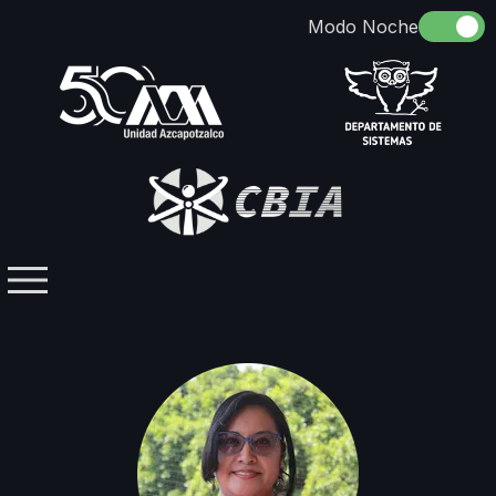
Somos
Identidad
Docencia
Directorio
Licenciaturas / Posgrados
Investigación
Contacto
Grupos Temáticos