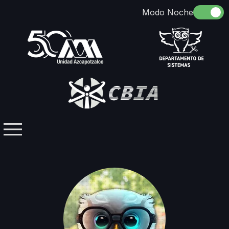
Somos
Identidad
Docencia
Directorio
Licenciaturas / Posgrados
Investigación
Contacto
Grupos Temáticos