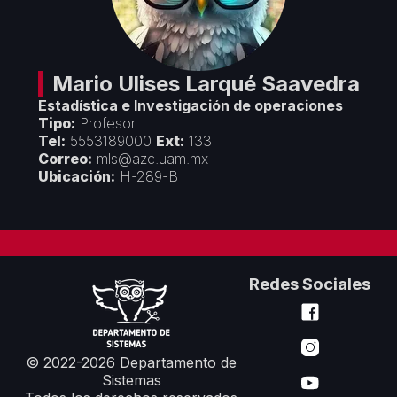
Créditos
Áreas Académicas
Divulgación
Espacios de Docencia
Objetivos y Estrategias
Espacios de Investigación
Seminarios y Congresos
Vinculación
Mario Ulises
Larqué Saavedra
Premios y Reconocimientos
Estadística e Investigación de operaciones
Convenios con Empresas
Servicios
Tipo:
Profesor
Cursos de Actualización
Tel:
5553189000
Ext:
133
Colaboración con Universidades
Correo:
mls@azc.uam.mx
Formatos Departamentales
Proyectos Financiados
Ubicación:
H-289-B
Servicios de Cómputo
Redes Sociales
© 2022-2026 Departamento de
Sistemas