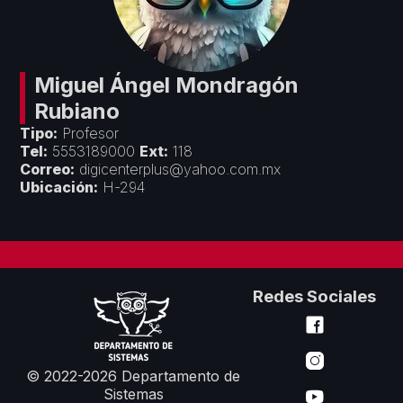
Créditos
Áreas Académicas
Divulgación
Espacios de Docencia
Objetivos y Estrategias
Espacios de Investigación
Seminarios y Congresos
Vinculación
Miguel Ángel
Mondragón
Premios y Reconocimientos
Rubiano
Convenios con Empresas
Servicios
Cursos de Actualización
Tipo:
Profesor
Colaboración con Universidades
Tel:
5553189000
Ext:
118
Formatos Departamentales
Correo:
digicenterplus@yahoo.com.mx
Proyectos Financiados
Ubicación:
H-294
Servicios de Cómputo
Redes Sociales
© 2022-2026 Departamento de
Sistemas