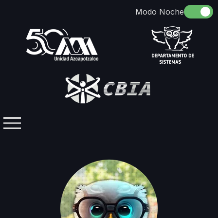
Somos
Identidad
Docencia
Directorio
Licenciaturas / Posgrados
Investigación
Contacto
Grupos Temáticos