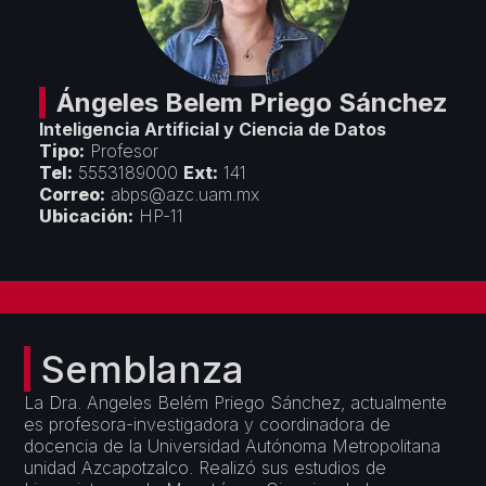
Créditos
Áreas Académicas
Divulgación
Espacios de Docencia
Objetivos y Estrategias
Espacios de Investigación
Seminarios y Congresos
Vinculación
Ángeles Belem
Priego Sánchez
Premios y Reconocimientos
Inteligencia Artificial y Ciencia de Datos
Convenios con Empresas
Servicios
Tipo:
Profesor
Cursos de Actualización
Tel:
5553189000
Ext:
141
Colaboración con Universidades
Correo:
abps@azc.uam.mx
Formatos Departamentales
Proyectos Financiados
Ubicación:
HP-11
Servicios de Cómputo
Semblanza
La Dra. Angeles Belém Priego Sánchez, actualmente
es profesora-investigadora y coordinadora de
docencia de la Universidad Autónoma Metropolitana
unidad Azcapotzalco. Realizó sus estudios de