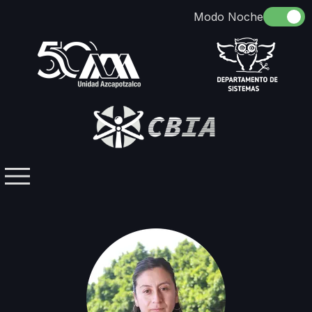
Somos
Identidad
Docencia
Directorio
Licenciaturas / Posgrados
Investigación
Contacto
Grupos Temáticos