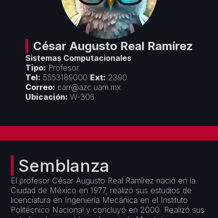
Créditos
Áreas Académicas
Divulgación
Espacios de Docencia
Objetivos y Estrategias
Espacios de Investigación
Seminarios y Congresos
Vinculación
César Augusto
Real Ramírez
Premios y Reconocimientos
Sistemas Computacionales
Convenios con Empresas
Servicios
Tipo:
Profesor
Cursos de Actualización
Tel:
5553189000
Ext:
2390
Colaboración con Universidades
Correo:
carr@azc.uam.mx
Formatos Departamentales
Proyectos Financiados
Ubicación:
W-306
Servicios de Cómputo
Semblanza
El profesor César Augusto Real Ramírez nació en la
Ciudad de México en 1977, realizó sus estudios de
licenciatura en Ingeniería Mecánica en el Instituto
Politécnico Nacional y concluyó en 2000. Realizó sus