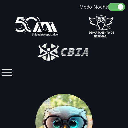
Somos
Identidad
Docencia
Directorio
Licenciaturas / Posgrados
Investigación
Contacto
Grupos Temáticos