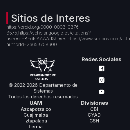
Sitios de Interes
https://orcid.org/0000-0003-0376-
3575,https://scholar.google.es/citations?
user=eE8Fo1sAAAAJ&hl=es,https://www.scopus.com/authid/
authorId=26653758600
Redes Sociales
© 2022-2026 Departamento de
Sistemas
Todos los derechos reservados
UAM
Divisiones
Azcapotzalco
CBI
Cuajimalpa
CYAD
Iztapalapa
CSH
Lerma