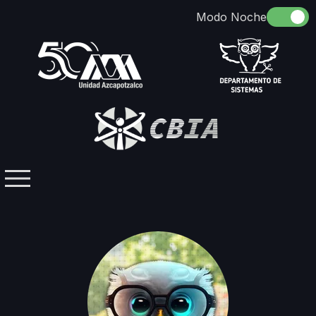
Somos
Identidad
Docencia
Directorio
Licenciaturas / Posgrados
Investigación
Contacto
Grupos Temáticos