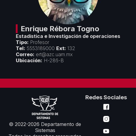
Créditos
Áreas Académicas
Divulgación
Espacios de Docencia
Objetivos y Estrategias
Espacios de Investigación
Seminarios y Congresos
Vinculación
Enrique
Rébora Togno
Premios y Reconocimientos
Estadística e Investigación de operaciones
Convenios con Empresas
Servicios
Tipo:
Profesor
Cursos de Actualización
Tel:
5553189000
Ext:
132
Colaboración con Universidades
Correo:
ert@azc.uam.mx
Formatos Departamentales
Proyectos Financiados
Ubicación:
H-286-B
Servicios de Cómputo
Redes Sociales
© 2022-2026 Departamento de
Sistemas