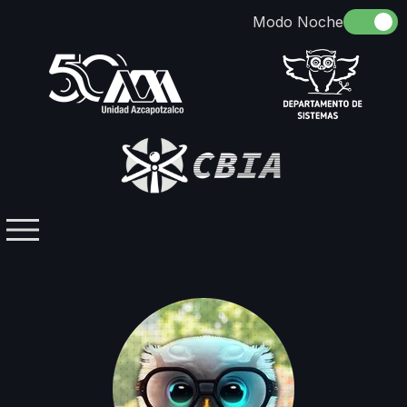
Somos
Identidad
Docencia
Directorio
Licenciaturas / Posgrados
Investigación
Contacto
Grupos Temáticos