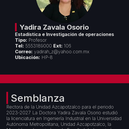
Créditos
Áreas Académicas
Divulgación
Espacios de Docencia
Objetivos y Estrategias
Espacios de Investigación
Seminarios y Congresos
Vinculación
Yadira
Zavala Osorio
Premios y Reconocimientos
Estadística e Investigación de operaciones
Convenios con Empresas
Servicios
Tipo:
Profesor
Cursos de Actualización
Tel:
5553189000
Ext:
106
Colaboración con Universidades
Correo:
yadirah_z@yahoo.com.mx
Formatos Departamentales
Proyectos Financiados
Ubicación:
HP-8
Servicios de Cómputo
Semblanza
Rectora de la Unidad Azcapotzalco para el periodo
2023-2027 La Doctora Yadira Zavala Osorio estudió
la licenciatura en Ingeniería Industrial en la Universidad
Autónoma Metropolitana, Unidad Azcapotzalco, la