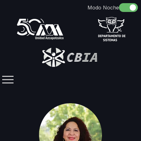
Somos
Identidad
Docencia
Directorio
Licenciaturas / Posgrados
Investigación
Contacto
Grupos Temáticos